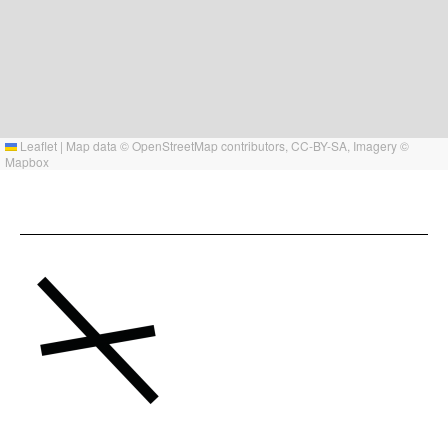
Leaflet
|
Map data ©
OpenStreetMap
contributors,
CC-BY-SA
, Imagery ©
Mapbox