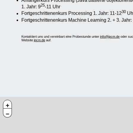
Anfängerkurs Processing (Java basierte objektorient
25
1. Jahr: 9
-11 Uhr
30
Fortgeschrittenenkurs Processing 1. Jahr: 11-12
Uh
Fortgeschrittenenkurs Machine Learning 2. + 3. Jahr:
Kontaktiert uns und vereinbart eine Probestunde unter
info@jpcm.de
oder such
Website
jpcm.de
auf.
+
−