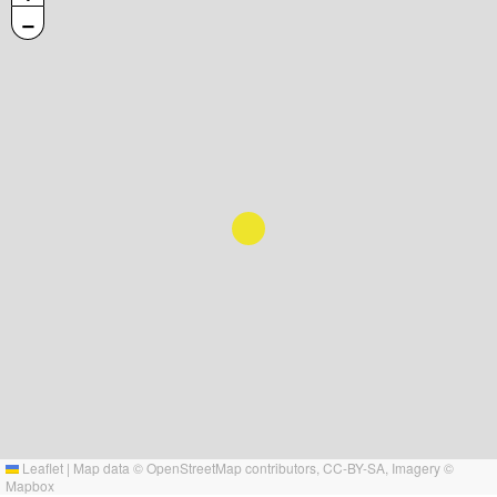
−
Leaflet
|
Map data ©
OpenStreetMap
contributors,
CC-BY-SA
, Imagery ©
Mapbox