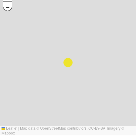
−
Leaflet
|
Map data ©
OpenStreetMap
contributors,
CC-BY-SA
, Imagery ©
Mapbox