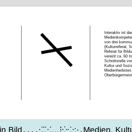
Interaktiv ist 
Medienkompeten
von drei kommu
(Kulturreferat, S
Referat für Bild
vereint ca. 60 In
Schnittstelle vo
Kultur und Sozi
Medienherbstes 
Oberbürgermeiste
ild․․․․⁖⁚⁙…⁝⁛⁘:·․Medien, Kultur,