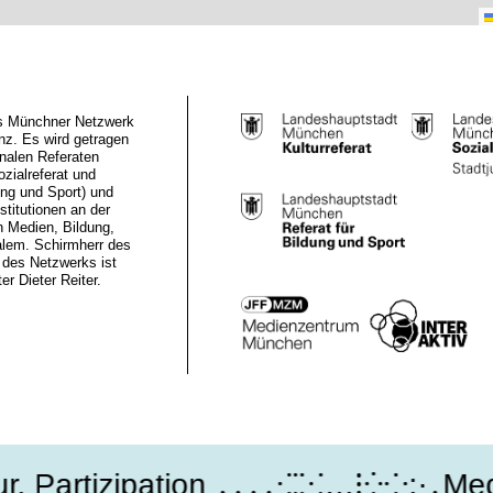
das Münchner Netzwerk
z. Es wird getragen
nalen Referaten
ozialreferat und
ung und Sport) und
stitutionen an der
n Medien, Bildung,
alem. Schirmherr des
des Netzwerks ist
r Dieter Reiter.
 Partizipation ․․․․⁖⁚⁙…⁝⁛⁘:·․Medi