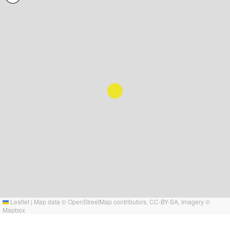
Leaflet
|
Map data ©
OpenStreetMap
contributors,
CC-BY-SA
, Imagery ©
Mapbox