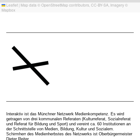
Leaflet
|
Map data ©
OpenStreetMap
contributors,
CC-BY-SA
, Imagery ©
Mapbox
Interaktiv ist das Münchner Netzwerk Medienkompetenz. Es wird
getragen von drei kommunalen Referaten (Kulturreferat, Sozialreferat
und Referat für Bildung und Sport) und vereint ca. 60 Institutionen an
der Schnittstelle von Medien, Bildung, Kultur und Sozialem.
Schirmherr des Medienherbstes des Netzwerks ist Oberbürgermeister
Dieter Reiter.