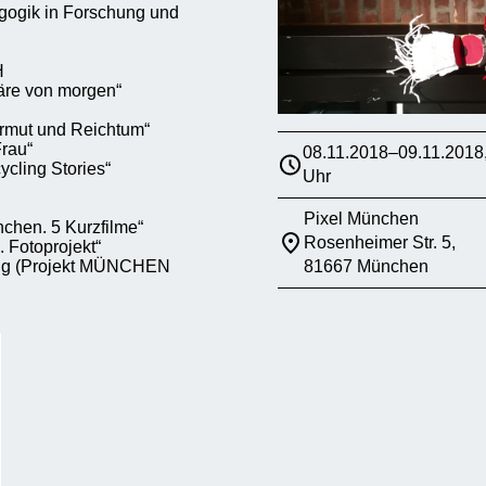
dagogik in Forschung und
H
näre von morgen“
Armut und Reichtum“
rau“
08.11.2018–09.11.2018
cling Stories“
Uhr
Pixel München
chen. 5 Kurzfilme“
Rosenheimer Str. 5,
 Fotoprojekt“
tung (Projekt MÜNCHEN
81667 München