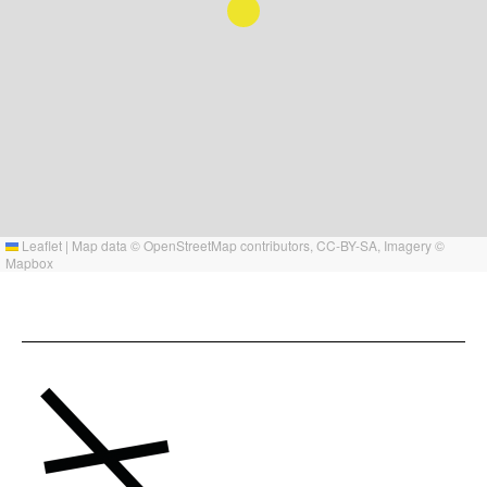
Leaflet
|
Map data ©
OpenStreetMap
contributors,
CC-BY-SA
, Imagery ©
Mapbox