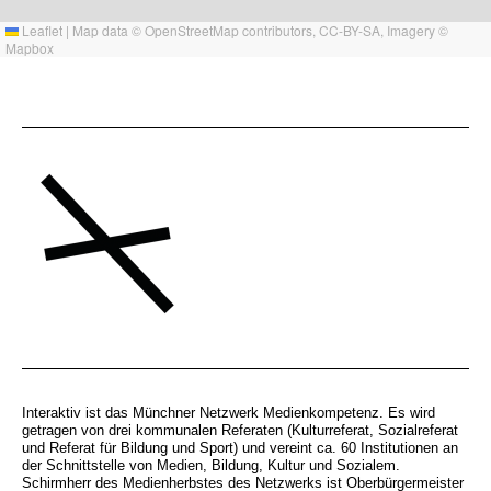
Leaflet
|
Map data ©
OpenStreetMap
contributors,
CC-BY-SA
, Imagery ©
Mapbox
Interaktiv ist das Münchner Netzwerk Medienkompetenz. Es wird
getragen von drei kommunalen Referaten (Kulturreferat, Sozialreferat
und Referat für Bildung und Sport) und vereint ca. 60 Institutionen an
der Schnittstelle von Medien, Bildung, Kultur und Sozialem.
Schirmherr des Medienherbstes des Netzwerks ist Oberbürgermeister