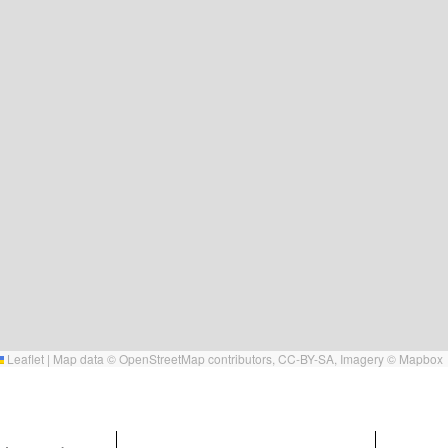
Leaflet
|
Map data ©
OpenStreetMap
contributors,
CC-BY-SA
, Imagery ©
Mapbox