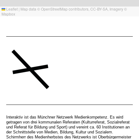
Leaflet
|
Map data ©
OpenStreetMap
contributors,
CC-BY-SA
, Imagery ©
Mapbox
Interaktiv ist das Münchner Netzwerk Medienkompetenz. Es wird
getragen von drei kommunalen Referaten (Kulturreferat, Sozialreferat
und Referat für Bildung und Sport) und vereint ca. 60 Institutionen an
der Schnittstelle von Medien, Bildung, Kultur und Sozialem.
Schirmherr des Medienherbstes des Netzwerks ist Oberbürgermeister