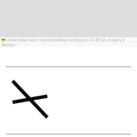
Leaflet
|
Map data ©
OpenStreetMap
contributors,
CC-BY-SA
, Imagery ©
Mapbox