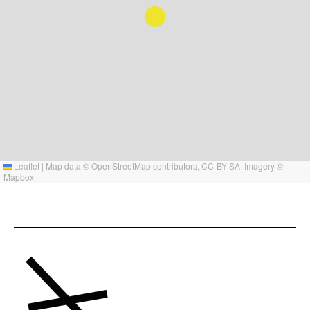
Leaflet
|
Map data ©
OpenStreetMap
contributors,
CC-BY-SA
, Imagery ©
Mapbox