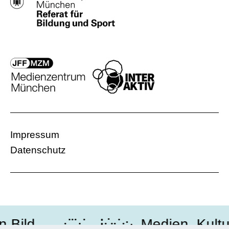
Impressum
Datenschutz
Bild․․․․⁖⁚⁙…⁝⁛⁘:·․Medien, Kultur,