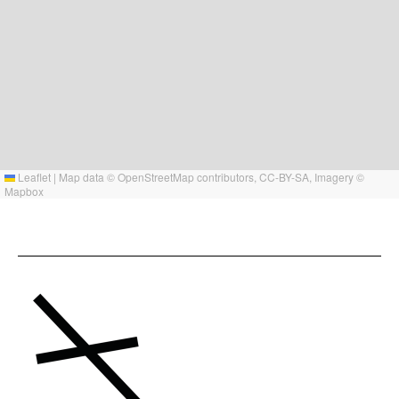
Leaflet
|
Map data ©
OpenStreetMap
contributors,
CC-BY-SA
, Imagery ©
Mapbox