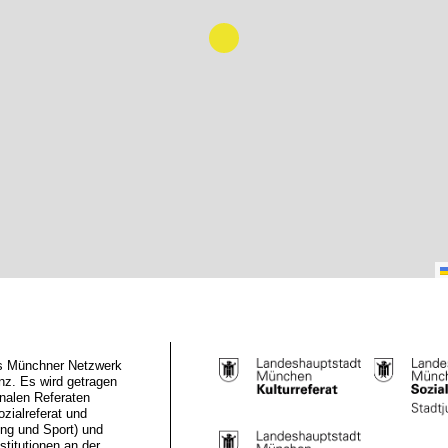
das Münchner Netzwerk
z. Es wird getragen
nalen Referaten
ozialreferat und
ung und Sport) und
stitutionen an der