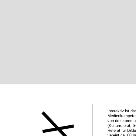
Interaktiv ist 
Medienkompeten
von drei kommu
(Kulturreferat, S
Referat für Bild
vereint ca. 60 In