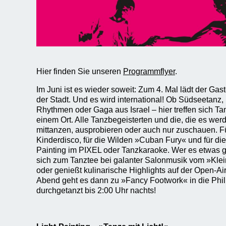
Hier finden Sie unseren
Programmflyer
.
Im Juni ist es wieder soweit: Zum 4. Mal lädt der Gas
der Stadt. Und es wird international! Ob Südseetanz,
Rhythmen oder Gaga aus Israel – hier treffen sich Tan
einem Ort. Alle Tanzbegeisterten und die, die es we
mittanzen, ausprobieren oder auch nur zuschauen. Für
Kinderdisco, für die Wilden »Cuban Fury« und für die
Painting im PIXEL oder Tanzkaraoke. Wer es etwas gem
sich zum Tanztee bei galanter Salonmusik vom »Kle
oder genießt kulinarische Highlights auf der Open-A
Abend geht es dann zu »Fancy Footwork« in die Phil
durchgetanzt bis 2:00 Uhr nachts!