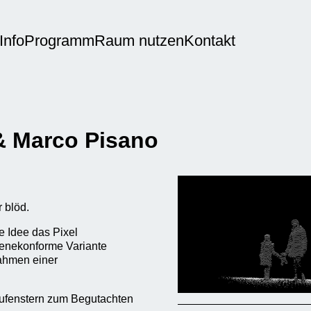
Info
Programm
Raum nutzen
Kontakt
& Marco Pisano
r blöd.
 Idee das Pixel
ienekonforme Variante
ahmen einer
aufenstern zum Begutachten