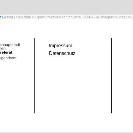
Leaflet
|
Map data ©
OpenStreetMap
contributors,
CC-BY-SA
, Imagery ©
Mapbox
Impressum
Datenschutz