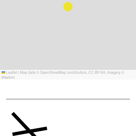
Leaflet
|
Map data ©
OpenStreetMap
contributors,
CC-BY-SA
, Imagery ©
Mapbox