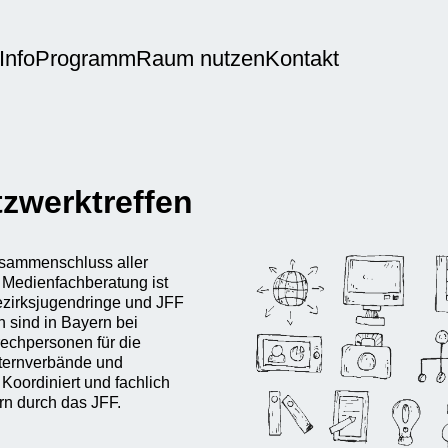
Info
Programm
Raum nutzen
Kontakt
zwerktreffen
usammenschluss aller
 Medienfachberatung ist
ezirksjugendringe und JFF
n sind in Bayern bei
chpersonen für die
lternverbände und
Koordiniert und fachlich
rn durch das JFF.