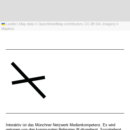
Leaflet
|
Map data ©
OpenStreetMap
contributors,
CC-BY-SA
, Imagery ©
Mapbox
Interaktiv ist das Münchner Netzwerk Medienkompetenz. Es wird
getragen von drei kommunalen Referaten (Kulturreferat, Sozialreferat