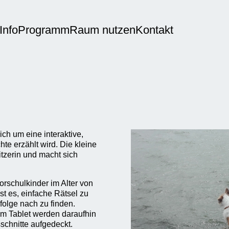
Info
Programm
Raum nutzen
Kontakt
ch um eine interaktive,
te erzählt wird. Die kleine
itzerin und macht sich
orschulkinder im Alter von
st es, einfache Rätsel zu
olge nach zu finden.
m Tablet werden daraufhin
schnitte aufgedeckt.