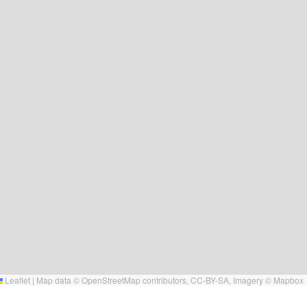
Leaflet
|
Map data ©
OpenStreetMap
contributors,
CC-BY-SA
, Imagery ©
Mapbox