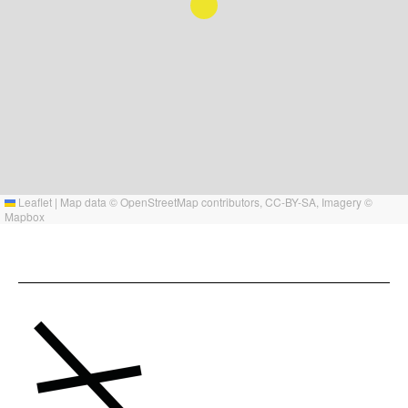
Leaflet
|
Map data ©
OpenStreetMap
contributors,
CC-BY-SA
, Imagery ©
Mapbox