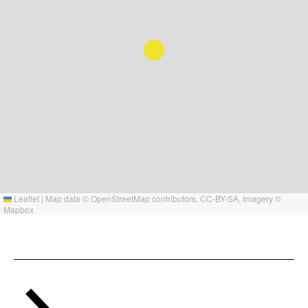
Leaflet
|
Map data ©
OpenStreetMap
contributors,
CC-BY-SA
, Imagery ©
Mapbox