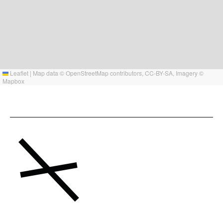
Leaflet
|
Map data ©
OpenStreetMap
contributors,
CC-BY-SA
, Imagery ©
Mapbox