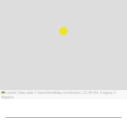
Leaflet
|
Map data ©
OpenStreetMap
contributors,
CC-BY-SA
, Imagery ©
Mapbox