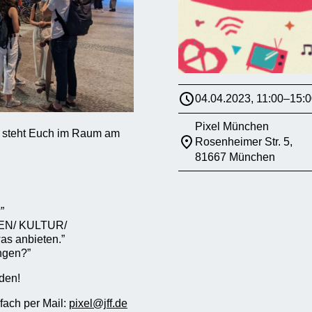
04.04.2023, 11:00–15:0
Pixel München
m steht Euch im Raum am
Rosenheimer Str. 5,
81667 München
”
IEN/ KULTUR/
as anbieten.”
ingen?”
rden!
fach per Mail:
pixel@jff.de