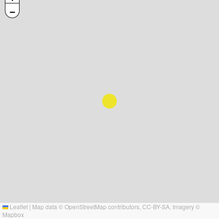
−
Leaflet
|
Map data ©
OpenStreetMap
contributors,
CC-BY-SA
, Imagery ©
Mapbox