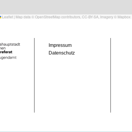
Leaflet
|
Map data ©
OpenStreetMap
contributors,
CC-BY-SA
, Imagery ©
Mapbox
Impressum
Datenschutz