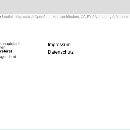
Leaflet
|
Map data ©
OpenStreetMap
contributors,
CC-BY-SA
, Imagery ©
Mapbox
Impressum
Datenschutz