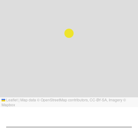
Leaflet
|
Map data ©
OpenStreetMap
contributors,
CC-BY-SA
, Imagery ©
Mapbox