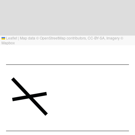
Leaflet
|
Map data ©
OpenStreetMap
contributors,
CC-BY-SA
, Imagery ©
Mapbox