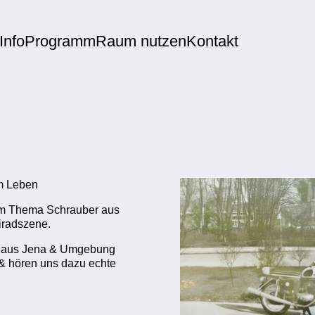
Info
Programm
Raum nutzen
Kontakt
m Leben
zum Thema Schrauber aus
iradszene.
n aus Jena & Umgebung
 & hören uns dazu echte