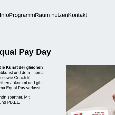
Info
Programm
Raum nutzen
Kontakt
qual Pay Day
ie Kunst der gleichen
eibkunst und dem Thema
n sowie Coach für
reiben ankommt und gibt
ma Equal Pay verfasst.
ndnispartner. Mit
. und PIXEL.