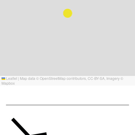
Leaflet
|
Map data ©
OpenStreetMap
contributors,
CC-BY-SA
, Imagery ©
Mapbox