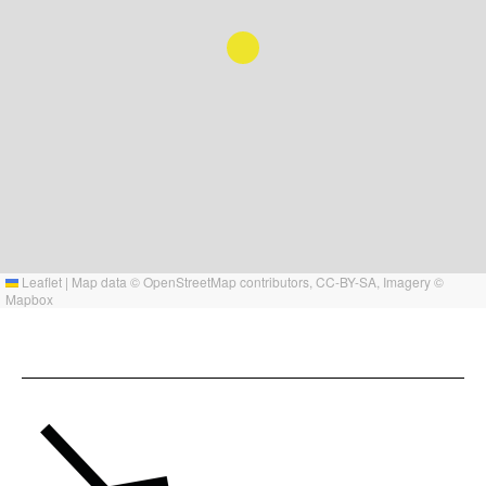
Leaflet
|
Map data ©
OpenStreetMap
contributors,
CC-BY-SA
, Imagery ©
Mapbox