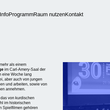
Info
Programm
Raum nutzen
Kontakt
t mehr als einem
ge
im Carl-Amery-Saal der
en eine Woche lang
i, aber auch von jungen
ben und arbeiten, sowie von
emen annehmen.
 das von kurdischen
hl im historischen
n Spielfilmen gehören