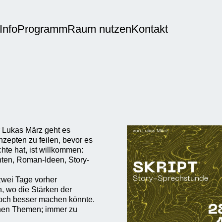
Info
Programm
Raum nutzen
Kontakt
 Lukas März geht es
epten zu feilen, bevor es
hte hat, ist willkommen:
ten, Roman-Ideen, Story-
zwei Tage vorher
, wo die Stärken der
noch besser machen könnte.
chen Themen; immer zu