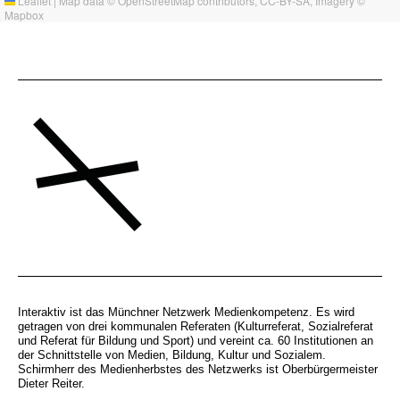
Leaflet
|
Map data ©
OpenStreetMap
contributors,
CC-BY-SA
, Imagery ©
Mapbox
Interaktiv ist das Münchner Netzwerk Medienkompetenz. Es wird
getragen von drei kommunalen Referaten (Kulturreferat, Sozialreferat
und Referat für Bildung und Sport) und vereint ca. 60 Institutionen an
der Schnittstelle von Medien, Bildung, Kultur und Sozialem.
Schirmherr des Medienherbstes des Netzwerks ist Oberbürgermeister
Dieter Reiter.