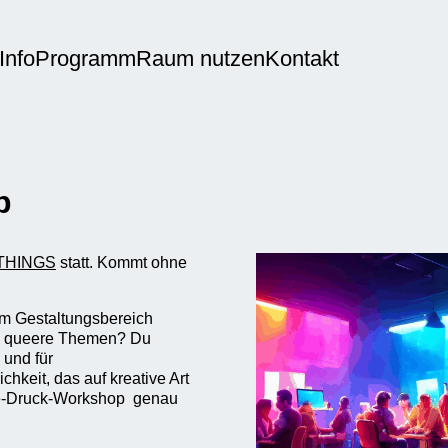
Info
Programm
Raum nutzen
Kontakt
p
THINGS
statt. Kommt ohne
im Gestaltungsbereich
m queere Themen? Du
 und für
hkeit, das auf kreative Art
ne-Druck-Workshop genau