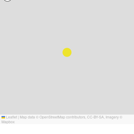
Leaflet
|
Map data ©
OpenStreetMap
contributors,
CC-BY-SA
, Imagery ©
Mapbox