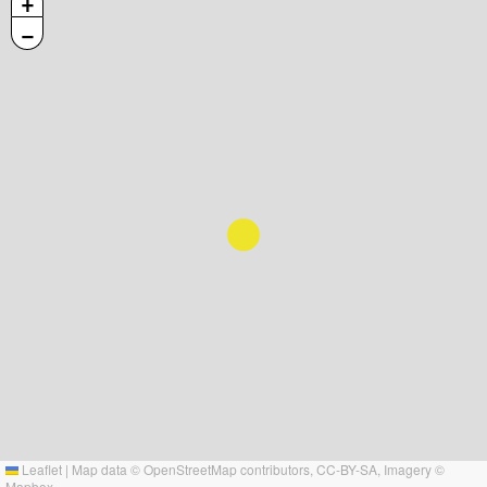
+
−
Leaflet
|
Map data ©
OpenStreetMap
contributors,
CC-BY-SA
, Imagery ©
Mapbox