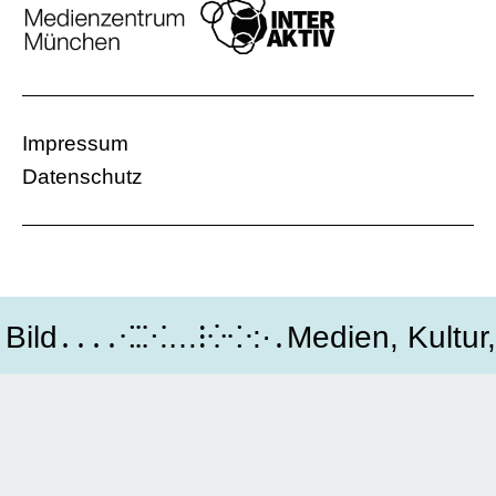
Impressum
Datenschutz
ld․․․․⁖⁚⁙…⁝⁛⁘:·․Medien, Kultur, P