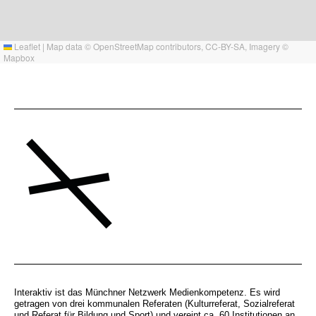
Leaflet
|
Map data ©
OpenStreetMap
contributors,
CC-BY-SA
, Imagery ©
Mapbox
Interaktiv ist das Münchner Netzwerk Medienkompetenz. Es wird
getragen von drei kommunalen Referaten (Kulturreferat, Sozialreferat
und Referat für Bildung und Sport) und vereint ca. 60 Institutionen an