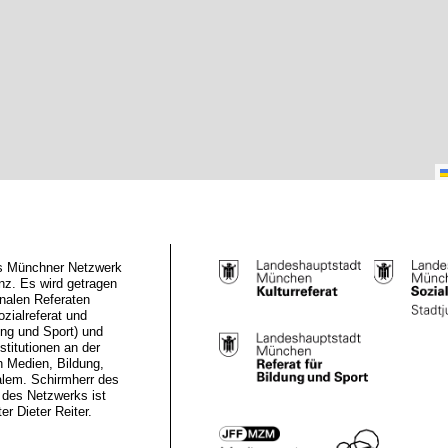
das Münchner Netzwerk
z. Es wird getragen
nalen Referaten
ozialreferat und
ung und Sport) und
stitutionen an der
n Medien, Bildung,
alem. Schirmherr des
des Netzwerks ist
r Dieter Reiter.