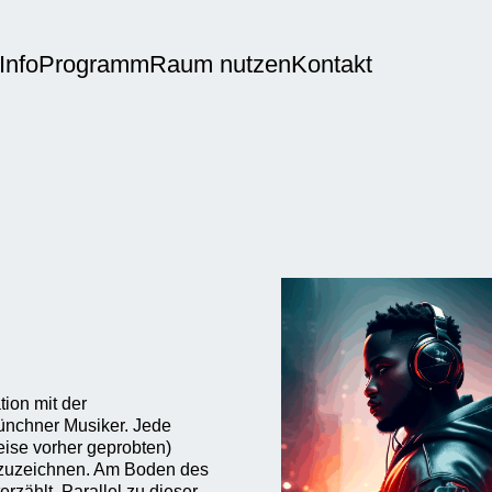
Info
Programm
Raum nutzen
Kontakt
ion mit der
Münchner Musiker. Jede
eise vorher geprobten)
ufzuzeichnen. Am Boden des
erzählt. Parallel zu dieser