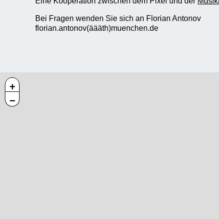
Eine Kooperation zwischen dem Pixel und der
Musik
Bei Fragen wenden Sie sich an Florian Antonov
florian.antonov(äääth)muenchen.de
+
−