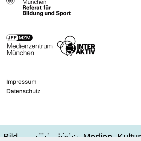
Impressum
Datenschutz
ild․․․․⁖⁚⁙…⁝⁛⁘:·․Medien, Kultur, 