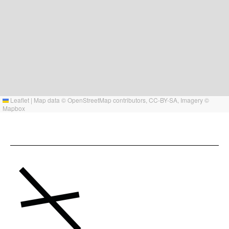
Leaflet
|
Map data ©
OpenStreetMap
contributors,
CC-BY-SA
, Imagery ©
Mapbox