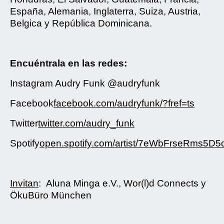
España, Alemania, Inglaterra, Suiza, Austria,
Belgica y República Dominicana.
Encuéntrala en las redes:
Instagram Audry Funk @audryfunk
Facebook
facebook.com/audryfunk/?fref=ts
Twitter
twitter.com/audry_funk
Spotify
open.spotify.com/artist/7eWbFrseRms5
Invitan
: Aluna Minga e.V., Wor(l)d Connects y
ÖkuBüro München