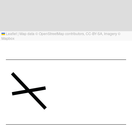
Leaflet
|
Map data ©
OpenStreetMap
contributors,
CC-BY-SA
, Imagery ©
Mapbox