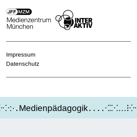
Impressum
Datenschutz
:·․Medienpädagogik․․․․⁖⁚⁙…⁝⁛⁘:·․