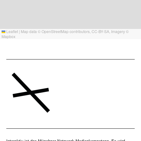
Leaflet
|
Map data ©
OpenStreetMap
contributors,
CC-BY-SA
, Imagery ©
Mapbox