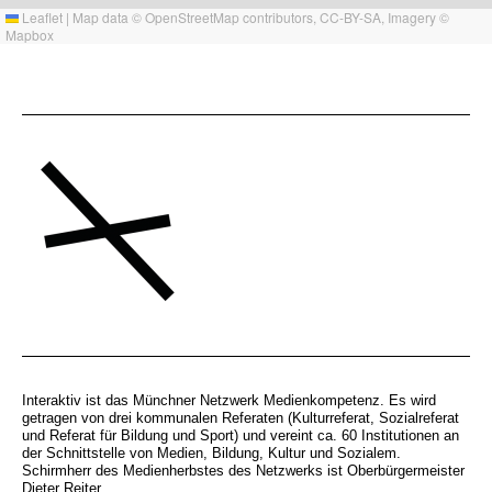
Leaflet
|
Map data ©
OpenStreetMap
contributors,
CC-BY-SA
, Imagery ©
Mapbox
Interaktiv ist das Münchner Netzwerk Medienkompetenz. Es wird
getragen von drei kommunalen Referaten (Kulturreferat, Sozialreferat
und Referat für Bildung und Sport) und vereint ca. 60 Institutionen an
der Schnittstelle von Medien, Bildung, Kultur und Sozialem.
Schirmherr des Medienherbstes des Netzwerks ist Oberbürgermeister
Dieter Reiter.