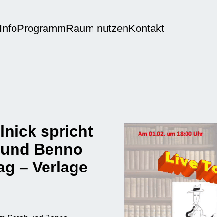
Info
Programm
Raum nutzen
Kontakt
lnick spricht
h und Benno
ag – Verlage