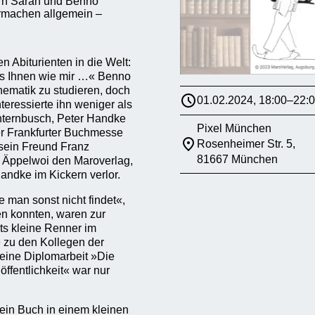
ern Sarah und Benno
ermachen allgemein –
 Abiturienten in die Welt:
es Ihnen wie mir …« Benno
ematik zu studieren, doch
01.02.2024, 18:00–22:
nteressierte ihn weniger als
hternbusch, Peter Handke
Pixel München
der Frankfurter Buchmesse
Rosenheimer Str. 5,
sein Freund Franz
81667 München
i Äppelwoi den Maroverlag,
ndke im Kickern verlor.
man sonst nicht findet«,
en konnten, waren zur
ts kleine Renner im
 zu den Kollegen der
Seine Diplomarbeit »Die
ffentlichkeit« war nur
ein Buch in einem kleinen