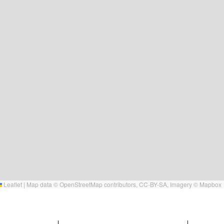
Leaflet
|
Map data ©
OpenStreetMap
contributors,
CC-BY-SA
, Imagery ©
Mapbox