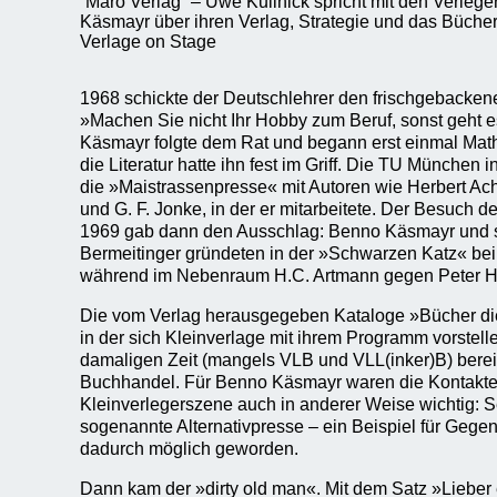
“Maro Verlag” – Uwe Kullnick spricht mit den Verleg
Käsmayr über ihren Verlag, Strategie und das Büch
Verlage on Stage
1968 schickte der Deutschlehrer den frischgebackenen
»Machen Sie nicht Ihr Hobby zum Beruf, sonst geht 
Käsmayr folgte dem Rat und begann erst einmal Math
die Literatur hatte ihn fest im Griff. Die TU München i
die »Maistrassenpresse« mit Autoren wie Herbert Ac
und G. F. Jonke, in der er mitarbeitete. Der Besuch 
1969 gab dann den Ausschlag: Benno Käsmayr und 
Bermeitinger gründeten in der »Schwarzen Katz« be
während im Nebenraum H.C. Artmann gegen Peter Ha
Die vom Verlag herausgegeben Kataloge »Bücher die 
in der sich Kleinverlage mit ihrem Programm vorstell
damaligen Zeit (mangels VLB und VLL(inker)B) berei
Buchhandel. Für Benno Käsmayr waren die Kontakte
Kleinverlegerszene auch in anderer Weise wichtig: 
sogenannte Alternativpresse – ein Beispiel für Gegenö
dadurch möglich geworden.
Dann kam der »dirty old man«. Mit dem Satz »Lieber 