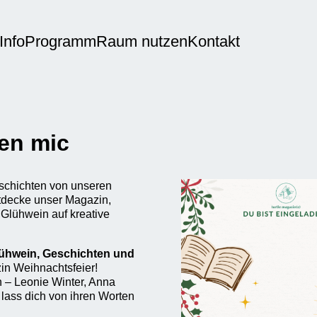
Info
Programm
Raum nutzen
Kontakt
en mic
eschichten von unseren
tdecke unser Magazin,
 Glühwein auf kreative
lühwein, Geschichten und
in Weihnachtsfeier!
 – Leonie Winter, Anna
 lass dich von ihren Worten