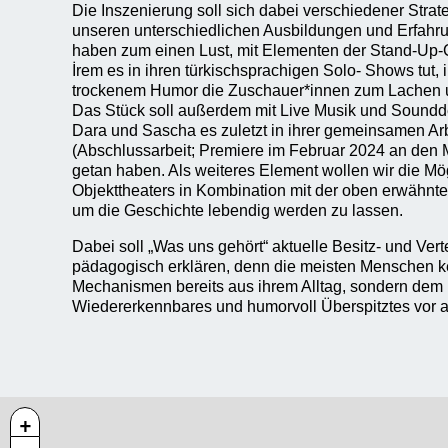
Die Inszenierung soll sich dabei verschiedener Strat
unseren unterschiedlichen Ausbildungen und Erfahru
haben zum einen Lust, mit Elementen der Stand-Up-
İrem es in ihren türkischsprachigen Solo- Shows tut, 
trockenem Humor die Zuschauer*innen zum Lachen 
Das Stück soll außerdem mit Live Musik und Soundde
Dara und Sascha es zuletzt in ihrer gemeinsamen A
(Abschlussarbeit; Premiere im Februar 2024 an de
getan haben. Als weiteres Element wollen wir die Mö
Objekttheaters in Kombination mit der oben erwähnt
um die Geschichte lebendig werden zu lassen.
Dabei soll „Was uns gehört“ aktuelle Besitz- und Vert
pädagogisch erklären, denn die meisten Menschen k
Mechanismen bereits aus ihrem Alltag, sondern dem
Wiedererkennbares und humorvoll Überspitztes vor
+