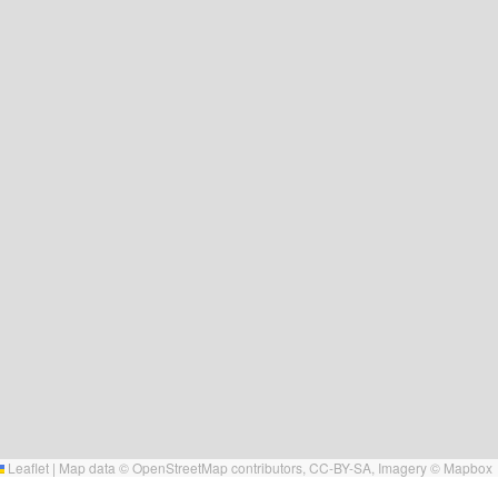
Leaflet
|
Map data ©
OpenStreetMap
contributors,
CC-BY-SA
, Imagery ©
Mapbox