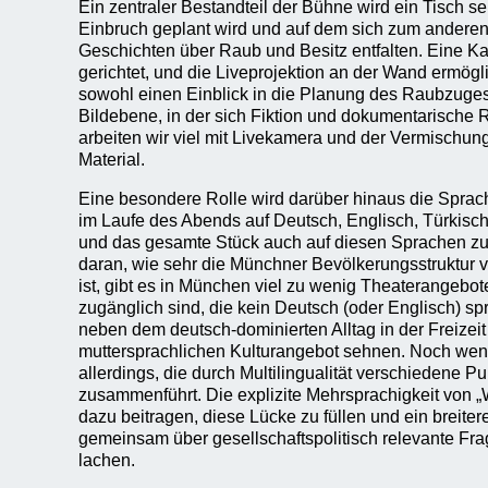
Ein zentraler Bestandteil der Bühne wird ein Tisch s
Einbruch geplant wird und auf dem sich zum andere
Geschichten über Raub und Besitz entfalten. Eine Ka
gerichtet, und die Liveprojektion an der Wand ermög
sowohl einen Einblick in die Planung des Raubzuges
Bildebene, in der sich Fiktion und dokumentarische R
arbeiten wir viel mit Livekamera und der Vermischun
Material.
Eine besondere Rolle wird darüber hinaus die Sprach
im Laufe des Abends auf Deutsch, Englisch, Türkisch
und das gesamte Stück auch auf diesen Sprachen zu
daran, wie sehr die Münchner Bevölkerungsstruktur
ist, gibt es in München viel zu wenig Theaterangebot
zugänglich sind, die kein Deutsch (oder Englisch) sp
neben dem deutsch-dominierten Alltag in der Freizei
muttersprachlichen Kulturangebot sehnen. Noch weni
allerdings, die durch Multilingualität verschiedene 
zusammenführt. Die explizite Mehrsprachigkeit von 
dazu beitragen, diese Lücke zu füllen und ein breite
gemeinsam über gesellschaftspolitisch relevante F
lachen.