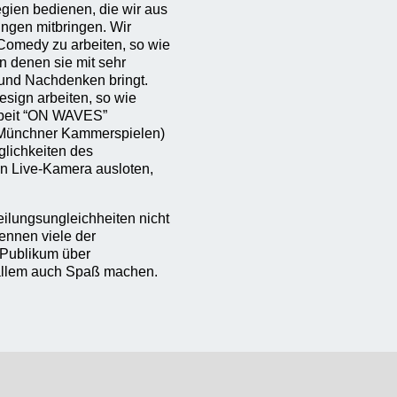
egien bedienen, die wir aus
ngen mitbringen. Wir
Comedy zu arbeiten, so wie
in denen sie mit sehr
und Nachdenken bringt.
sign arbeiten, so wie
rbeit “ON WAVES”
n Münchner Kammerspielen)
glichkeiten des
en Live-Kamera ausloten,
eilungsungleichheiten nicht
ennen viele der
 Publikum über
 allem auch Spaß machen.