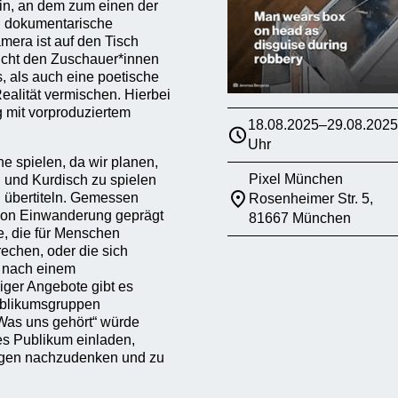
ein, an dem zum einen der
n dokumentarische
mera ist auf den Tisch
licht den Zuschauer*innen
, als auch eine poetische
ealität vermischen. Hierbei
g mit vorproduziertem
18.08.2025–29.08.2025
Uhr
e spielen, da wir planen,
Pixel München
 und Kurdisch zu spielen
 übertiteln. Gemessen
Rosenheimer Str. 5,
 von Einwanderung geprägt
81667 München
e, die für Menschen
rechen, oder die sich
t nach einem
ger Angebote gibt es
Publikumsgruppen
„Was uns gehört“ würde
res Publikum einladen,
ragen nachzudenken und zu